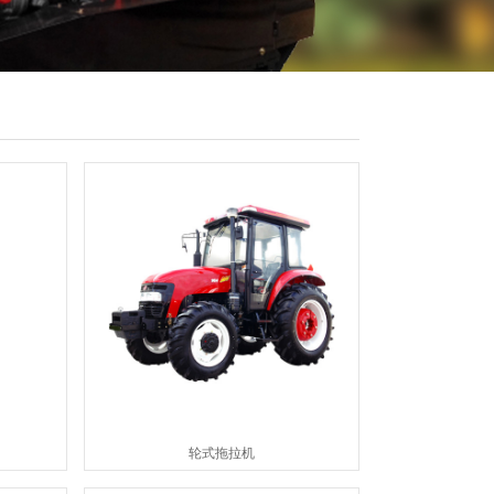
轮式拖拉机