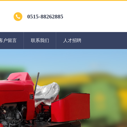
0515-88262885
客户留言
联系我们
人才招聘