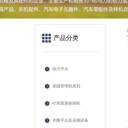
产品分类
动力平台
茶园管理机系列
叶类蔬菜收获机
升降平台及采摘设备